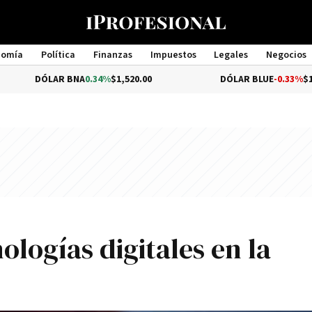
nomía
Política
Finanzas
Impuestos
Legales
Negocios
Management
LAR BNA
0.34%
$1,520.00
DÓLAR BLUE
-0.33%
$1,540.00
ologías digitales en la