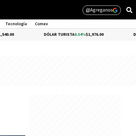
Agreganos
library_add
Tecnología
Comex
DÓLAR TURISTA
0.34%
$1,976.00
DÓLAR MEP