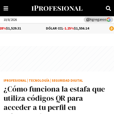
Agreganos
library_add
10/8/2026
9.31
DÓLAR CCL
-1.25%
$1,556.14
BITCOIN
IPROFESIONAL
|
TECNOLOGÍA
|
SEGURIDAD DIGITAL
¿Cómo funciona la estafa que
utiliza códigos QR para
acceder a tu perfil en