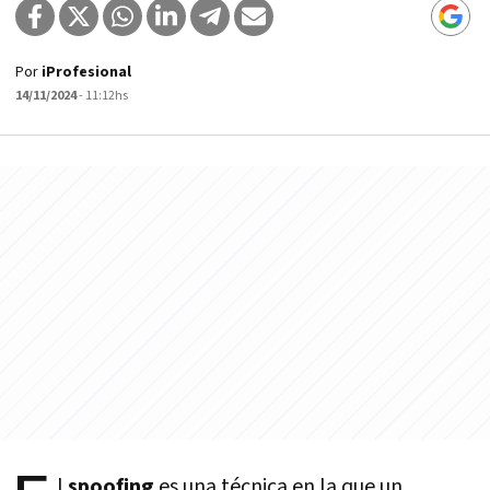
Por
iProfesional
14/11/2024
- 11:12hs
l
spoofing
es una técnica en la que un