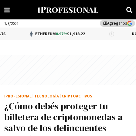
Agreganos
library_add
7/8/2026
ETHEREUM
0.97%
$1,918.22
DÓLAR BNA
$1
IPROFESIONAL
|
TECNOLOGÍA
|
CRIPTOACTIVOS
¿Cómo debés proteger tu
billetera de criptomonedas a
salvo de los delincuentes