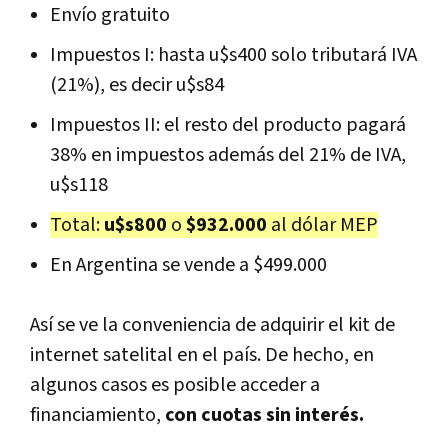
Envío gratuito
Impuestos I: hasta u$s400 solo tributará IVA
(21%), es decir u$s84
Impuestos II: el resto del producto pagará
38% en impuestos además del 21% de IVA,
u$s118
Total:
u$s800
o
$932.000
al dólar MEP
En Argentina se vende a $499.000
Así se ve la conveniencia de adquirir el kit de
internet satelital en el país. De hecho, en
algunos casos es posible acceder a
financiamiento,
con cuotas sin interés.