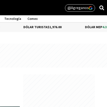
Agreganos
library_add
Tecnología
Comex
DÓLAR TURISTA
$1,976.00
DÓLAR MEP
4.35%
$1,579