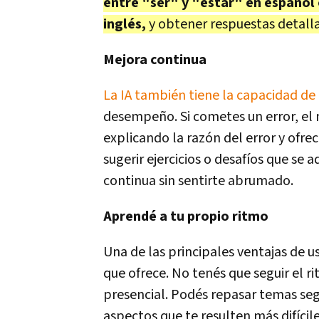
entre "ser" y "estar" en español
inglés,
y obtener respuestas detal
Mejora continua
La IA también tiene la capacidad de
desempeño. Si cometes un error, el 
explicando la razón del error y ofr
sugerir ejercicios o desafíos que se
continua sin sentirte abrumado.
Aprendé a tu propio ritmo
Una de las principales ventajas de u
que ofrece. No tenés que seguir el ri
presencial. Podés repasar temas seg
aspectos que te resulten más difícile