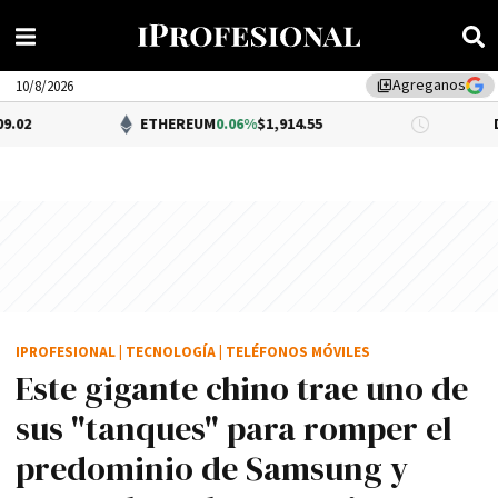
Agreganos
library_add
10/8/2026
ETHEREUM
0.06%
$1,914.55
DÓLAR BNA
$1
IPROFESIONAL
|
TECNOLOGÍA
|
TELÉFONOS MÓVILES
Este gigante chino trae uno de
sus "tanques" para romper el
predominio de Samsung y