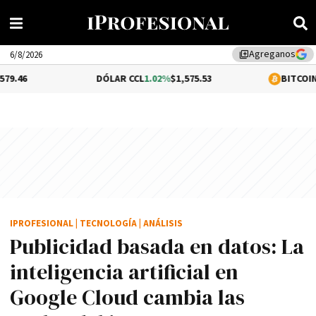
Agreganos
library_add
6/8/2026
DÓLAR CCL
1.02%
$1,575.53
BITCOIN
-0.12%
$64,
IPROFESIONAL
|
TECNOLOGÍA
|
ANÁLISIS
Publicidad basada en datos: La
inteligencia artificial en
Google Cloud cambia las