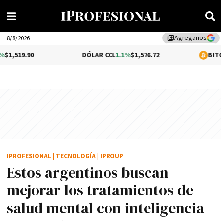
Agreganos
library_add
8/8/2026
0
DÓLAR CCL
1.1%
$1,576.72
BITCOIN
-0.18%
IPROFESIONAL
|
TECNOLOGÍA
|
IPROUP
Estos argentinos buscan
mejorar los tratamientos de
salud mental con inteligencia