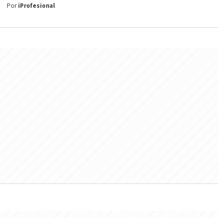
Por
iProfesional