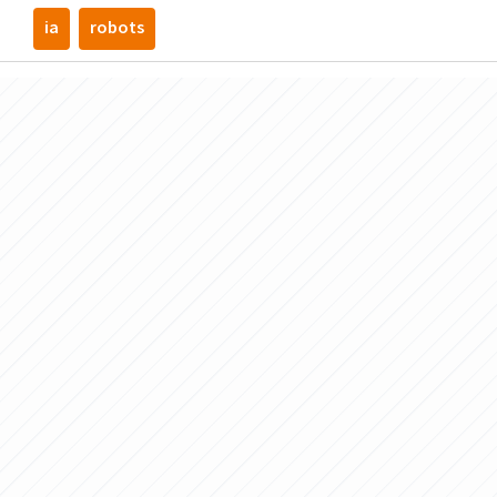
ia
robots