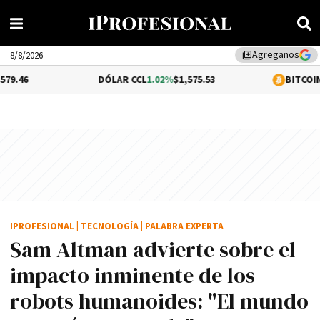
Agreganos
library_add
8/8/2026
DÓLAR CCL
1.02%
$1,575.53
BITCOIN
-0.46%
$64,
IPROFESIONAL
|
TECNOLOGÍA
|
PALABRA EXPERTA
Sam Altman advierte sobre el
impacto inminente de los
robots humanoides: "El mundo