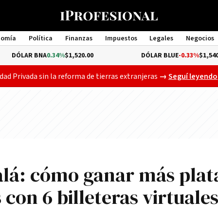
nomía
Política
Finanzas
Impuestos
Legales
Negocios
Management
 BNA
0.34%
$1,520.00
DÓLAR BLUE
-0.33%
$1,540.00
Gobierno busca a
dad Privada sin la reforma de tierras extranjeras
→
Seguí leyendo
lá: cómo ganar más plat
con 6 billeteras virtuale