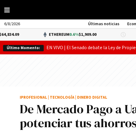
6/8/2026
Últimas noticias
Eco
ETHEREUM
0.6%
$1,909.00
DÓLAR
EN VIVO | El Senado debate la Ley de Propie
Último Momento:
IPROFESIONAL
|
TECNOLOGÍA
|
DINERO DIGITAL
De Mercado Pago a Ua
potenciar tus ahorros 