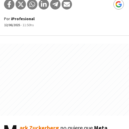
Por
iProfesional
12/06/2025
- 11:50hs
ark Zuckerberg
no quiere que
Meta