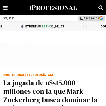
Agreganos
library_add
5/8/2026
ETHEREUM
2.39%
$1,911.77
DÓLAR BNA
0.34
IPROFESIONAL
|
TECNOLOGÍA
|
AGI
La jugada de u$s15.000
millones con la que Mark
Zuckerberg busca dominar la