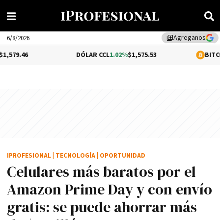
Agreganos
library_add
6/8/2026
DÓLAR CCL
1.02%
$1,575.53
BITCOIN
-0.29%
$
IPROFESIONAL
|
TECNOLOGÍA
|
OPORTUNIDAD
Celulares más baratos por el
Amazon Prime Day y con envío
gratis: se puede ahorrar más