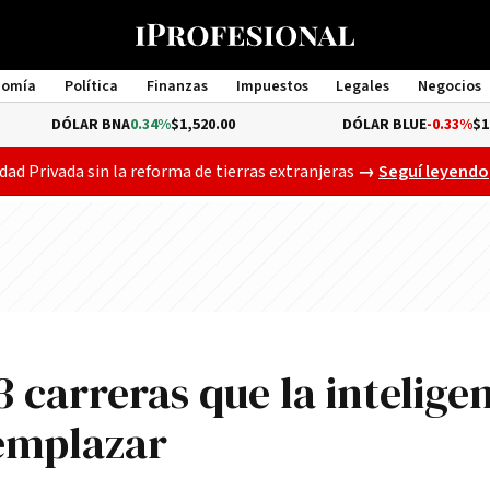
nomía
Política
Finanzas
Impuestos
Legales
Negocios
Management
LAR BNA
0.34%
$1,520.00
DÓLAR BLUE
-0.33%
$1,540.00
Gobierno busca a
dad Privada sin la reforma de tierras extranjeras
→
Seguí leyendo
3 carreras que la intelige
eemplazar