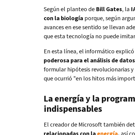
Según el planteo de
Bill Gates
, la
I
con la biología
porque, según argume
avances en ese sentido se llevan ade
que esta tecnología no puede imitar
En esta línea, el informático explicó
poderosa para el análisis de datos
formular hipótesis revolucionarias y
que ocurrió "en los hitos más import
La energía y la progra
indispensables
El creador de Microsoft también det
relacionadas con la
energía
,
así c