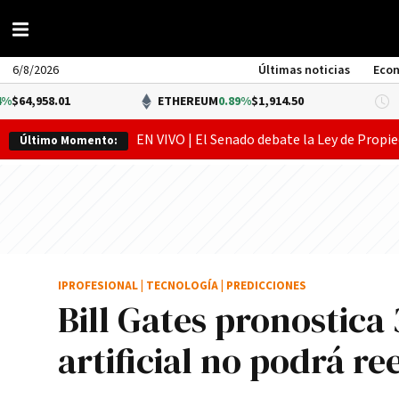
6/8/2026
Últimas noticias
Eco
01
ETHEREUM
0.89%
$1,914.50
DÓ
EN VIVO | El Senado debate la Ley de Propie
Último Momento:
IPROFESIONAL
|
TECNOLOGÍA
|
PREDICCIONES
Bill Gates pronostica 
artificial no podrá r