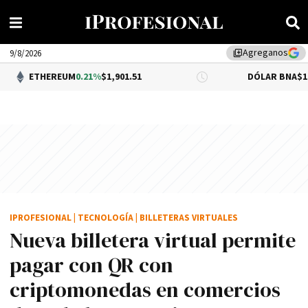
Agreganos
library_add
9/8/2026
REUM
0.21%
$1,901.51
DÓLAR BNA
$1,520.00
IPROFESIONAL
|
TECNOLOGÍA
|
BILLETERAS VIRTUALES
Nueva billetera virtual permite
pagar con QR con
criptomonedas en comercios