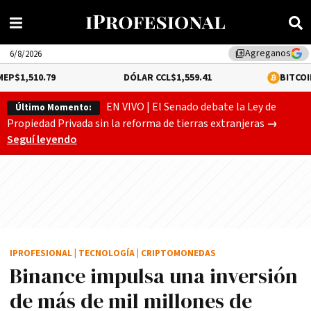
Agreganos
library_add
6/8/2026
.79
DÓLAR CCL
$1,559.41
BITCOIN
0.12%
$64
EN VIVO | El Senado debate la Ley de
Último Momento:
Gobierno
Propiedad Privada sin la reforma de tierras extranjeras
→
Seguí leyendo
IPROFESIONAL
|
TECNOLOGÍA
|
CRIPTOMONEDAS
Binance impulsa una inversión
de más de mil millones de