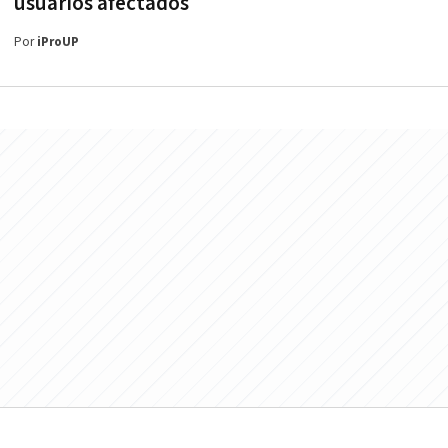
usuarios afectados
Por
iProUP