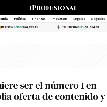
nomía
Política
Finanzas
Impuestos
Legales
Negocios
Management
6%
$64,893.15
ETHEREUM
0.8%
$1,914.98
iere ser el número 1 en
lia oferta de contenido y