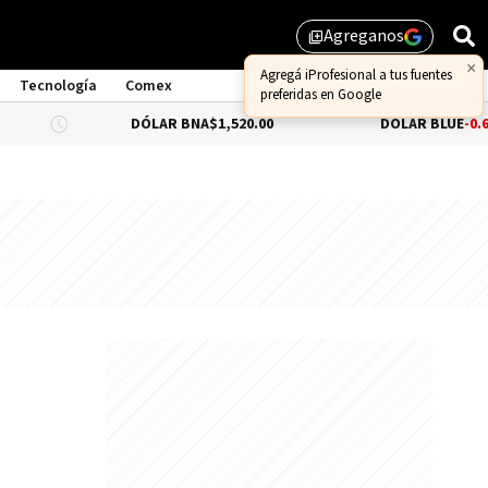
Agreganos
library_add
Tecnología
Comex
DÓLAR BNA
$1,520.00
DÓLAR BLUE
-0.66%
$1,530.00