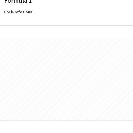
Fórmula 1
Por
iProfesional