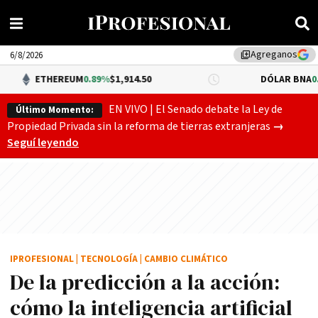
Agreganos
library_add
6/8/2026
REUM
0.89%
$1,914.50
DÓLAR BNA
0.34%
$1,520.00
EN VIVO | El Senado debate la Ley de
Último Momento:
Gobierno
Propiedad Privada sin la reforma de tierras extranjeras
→
Seguí leyendo
IPROFESIONAL
|
TECNOLOGÍA
|
CAMBIO CLIMÁTICO
De la predicción a la acción:
cómo la inteligencia artificial