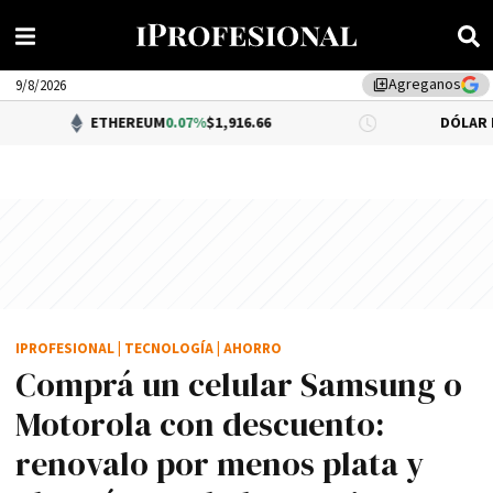
Agreganos
library_add
9/8/2026
ETHEREUM
0.07%
$1,916.66
DÓLAR BNA
$1,520.0
IPROFESIONAL
|
TECNOLOGÍA
|
AHORRO
Comprá un celular Samsung o
Motorola con descuento:
renovalo por menos plata y