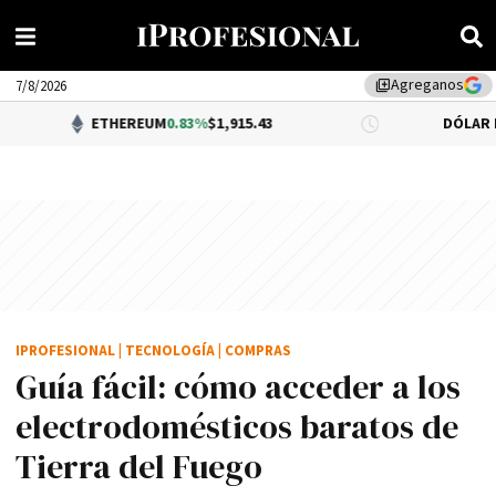
Agreganos
library_add
7/8/2026
ETHEREUM
0.83%
$1,915.43
DÓLAR BNA
$1,520.
IPROFESIONAL
|
TECNOLOGÍA
|
COMPRAS
Guía fácil: cómo acceder a los
electrodomésticos baratos de
Tierra del Fuego