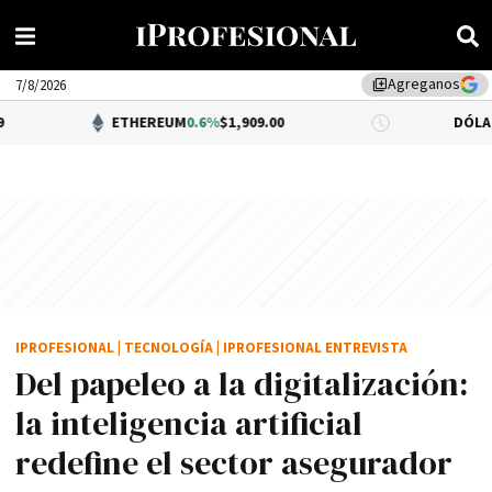
Agreganos
library_add
7/8/2026
ETHEREUM
0.6%
$1,909.00
DÓLAR BNA
0.34%
IPROFESIONAL
|
TECNOLOGÍA
|
IPROFESIONAL ENTREVISTA
Del papeleo a la digitalización:
la inteligencia artificial
redefine el sector asegurador