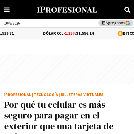
Agreganos
library_add
10/8/2026
DÓLAR CCL
-1.25%
$1,556.14
BITCOIN
0.26%
$65,2
IPROFESIONAL
|
TECNOLOGÍA
|
BILLETERAS VIRTUALES
Por qué tu celular es más
seguro para pagar en el
exterior que una tarjeta de