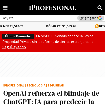
Agreganos
library_add
6/8/2026
0.79
DÓLAR CCL
$1,559.41
BITCOIN
0.2%
$64
EN VIVO | El Senado debate la Ley de
Último Momento:
Gobierno
Propiedad Privada sin la reforma de tierras extranjeras
→
Seguí leyendo
IPROFESIONAL
|
TECNOLOGÍA
|
SEGURIDAD
OpenAI refuerza el blindaje de
ChatGPT: IA para predecir la