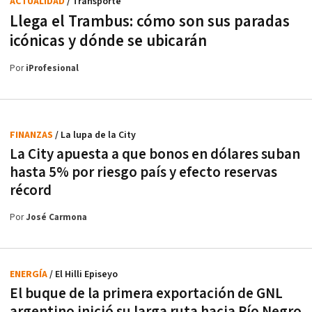
ACTUALIDAD
/ Transporte
Llega el Trambus: cómo son sus paradas
icónicas y dónde se ubicarán
Por
iProfesional
FINANZAS
/ La lupa de la City
La City apuesta a que bonos en dólares suban
hasta 5% por riesgo país y efecto reservas
récord
Por
José Carmona
ENERGÍA
/ El Hilli Episeyo
El buque de la primera exportación de GNL
argentino inició su larga ruta hacia Río Negro