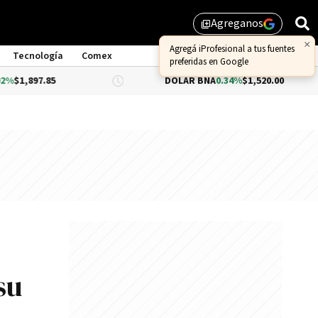
Agreganos
library_add
×
Agregá iProfesional a tus fuentes
Tecnología
Comex
preferidas en Google
85
DÓLAR BNA
0.34%
$1,520.00
DÓ
su