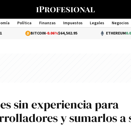
nomía
Política
Finanzas
Impuestos
Legales
Negocios
Management
BITCOIN
-0.06%
$64,502.95
ETHEREUM
0.02%
$1,897.
es sin experiencia para
rolladores y sumarlos a 