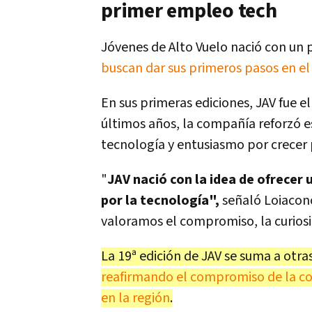
primer empleo tech
Jóvenes de Alto Vuelo nació con un 
buscan dar sus primeros pasos en el
En sus primeras ediciones, JAV fue 
últimos años, la compañía reforzó es
tecnología y entusiasmo por crecer
"
JAV nació con la idea de ofrecer
por la tecnología",
señaló Loiacono
valoramos el compromiso, la curiosi
La 19ª edición de JAV se suma a otra
reafirmando el compromiso de la co
en la región
.