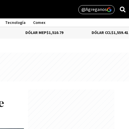
Agreganos
library_add
Tecnología
Comex
DÓLAR MEP
$1,510.79
DÓLAR CCL
$1,559.41
e