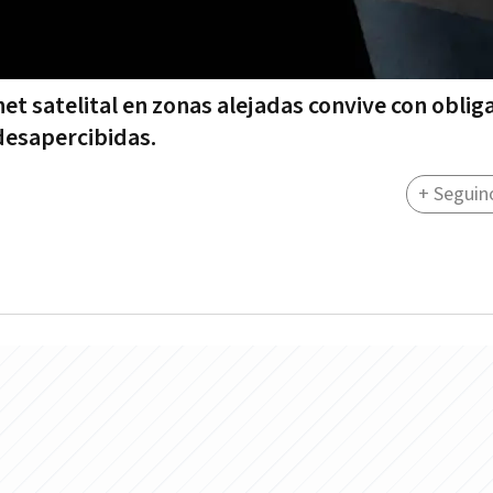
et satelital en zonas alejadas convive con oblig
desapercibidas.
+ Seguin