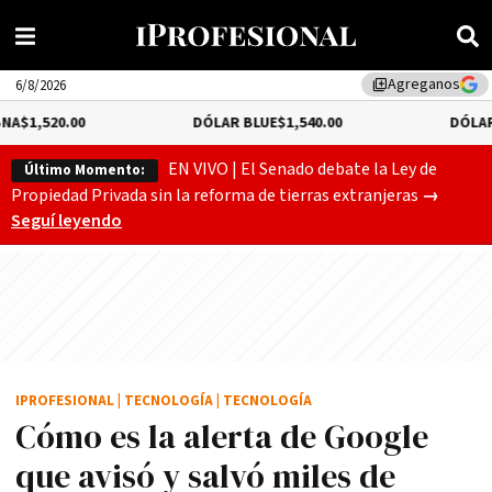
Agreganos
library_add
6/8/2026
0
DÓLAR BLUE
$1,540.00
DÓLAR TURISTA
$
EN VIVO | El Senado debate la Ley de
Último Momento:
Gobierno
Propiedad Privada sin la reforma de tierras extranjeras
→
Seguí leyendo
IPROFESIONAL
|
TECNOLOGÍA
|
TECNOLOGÍA
Cómo es la alerta de Google
que avisó y salvó miles de