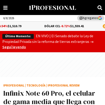
Agreganos
library_add
6/8/2026
DÓLAR CCL
-0.72%
$1,559.41
BITCOIN
0.43%
EN VIVO | El Senado debate la Ley de
Último Momento:
Gobierno
Propiedad Privada sin la reforma de tierras extranjeras
→
Seguí leyendo
IPROFESIONAL
|
TECNOLOGÍA
|
IPROFESIONAL REVIEW
Infinix Note 60 Pro, el celular
de gama media que llega con