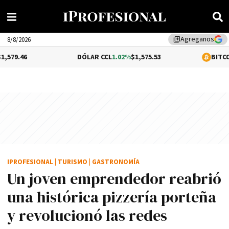
Agreganos
library_add
8/8/2026
DÓLAR CCL
1.02%
$1,575.53
BITCOIN
-0.12%
$64,4
IPROFESIONAL
|
TURISMO
|
GASTRONOMÍA
Un joven emprendedor reabrió
una histórica pizzería porteña
y revolucionó las redes