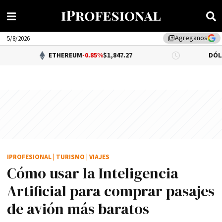
Agreganos
library_add
5/8/2026
ETHEREUM
-0.85%
$1,847.27
DÓLAR BNA
$1,5
IPROFESIONAL
|
TURISMO
|
VIAJES
Cómo usar la Inteligencia
Artificial para comprar pasajes
de avión más baratos