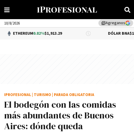
Agreganos
library_add
10/8/2026
EREUM
0.82%
$1,913.29
DÓLAR BNA
$1,520.00
IPROFESIONAL
|
TURISMO
|
PARADA OBLIGATORIA
El bodegón con las comidas
más abundantes de Buenos
Aires: dónde queda