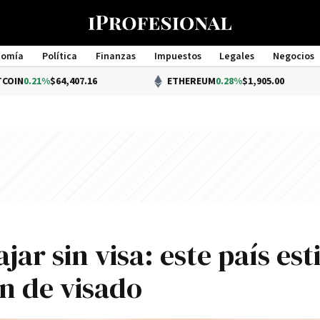
nomía
Política
Finanzas
Impuestos
Legales
Negocios
Management
21%
$64,407.16
ETHEREUM
0.28%
$1,905.00
ar sin visa: este país est
n de visado