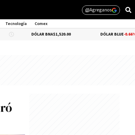
Agreganos
library_add
Tecnología
Comex
DÓLAR BNA
$1,520.00
DÓLAR BLUE
-0.66%
$1,530.
iró