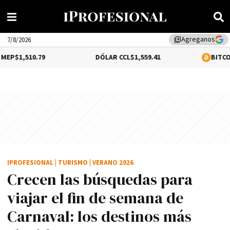
Agreganos
library_add
7/8/2026
79
DÓLAR CCL
$1,559.41
BITCOIN
0.12%
$64,
IPROFESIONAL
|
TURISMO
|
VERANO 2026
Crecen las búsquedas para
viajar el fin de semana de
Carnaval: los destinos más