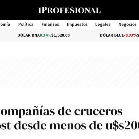
nomía
Política
Finanzas
Impuestos
Legales
Negocios
Management
AR BNA
0.34%
$1,520.00
DÓLAR BLUE
-0.33%
$1,540.00
compañías de cruceros
cost desde menos de u$s20