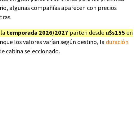
rio, algunas compañías aparecen con precios
tras.
 la
temporada 2026/2027
parten desde
u$s155
en
unque los valores varían según destino, la
duración
o de cabina seleccionado.