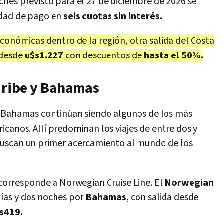
ches previsto para el 27 de diciembre de 2026 se
lidad de pago en
seis cuotas sin interés.
onómicas dentro de la región, otra salida del Costa
 desde
u$s1.227
con descuentos de
hasta el 50%.
Caribe y Bahamas
e y Bahamas continúan siendo algunos de los más
canos. Allí predominan los viajes de entre dos y
 buscan un primer acercamiento al mundo de los
corresponde a Norwegian Cruise Line. El
Norwegian
días y dos noches por
Bahamas
, con salida desde
s419.