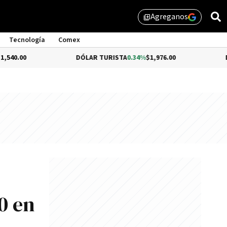
Agreganos
library_add
Tecnología
Comex
DÓLAR TURISTA
0.34%
$1,976.00
DÓLAR MEP
-0
0 en