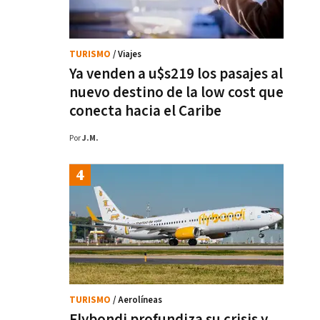
TURISMO
/ Viajes
Ya venden a u$s219 los pasajes al
nuevo destino de la low cost que
conecta hacia el Caribe
Por
J.M.
TURISMO
/ Aerolíneas
Flybondi profundiza su crisis y