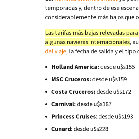
temporadas y, dentro de ese escena
considerablemente más bajos que o
Las tarifas más bajas relevadas para
algunas navieras internacionales
, a
del viaje
, la fecha de salida y el tip
Holland America:
desde u$s155
MSC Cruceros:
desde u$s159
Costa Cruceros:
desde u$s172
Carnival:
desde u$s187
Princess Cruises
: desde u$s193
Cunard
: desde u$s228