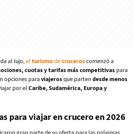
da al lujo,
el
turismo
de
cruceros
comenzó a
ciones, cuotas y tarifas más competitivas
para
en opciones para
viajeros
que parten
desde menos
iajar por el
Caribe, Sudamérica, Europa y
s para viajar en crucero en 2026
icaron gran parte de su oferta para las próximas