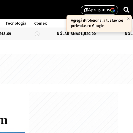
Agreganos
library_add
×
Agregá iProfesional a tus fuentes
Tecnología
Comex
preferidas en Google
DÓLAR BNA
$1,520.00
DÓLAR BLUE
-0
um