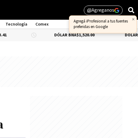
Agreganos
library_add
×
Agregá iProfesional a tus fuentes
Tecnología
Comex
preferidas en Google
DÓLAR BNA
$1,520.00
DÓLAR BLUE
-
a