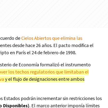
acuerdo de
Cielos Abiertos que elimina las
entes desde hace 26 años. El pacto modifica el
to en París el 24 de febrero de 1998.
isterio de Economía formalizó el instrumento
ver los techos regulatorios que limitaban el
va
y el flujo de designaciones entre ambos
 Estados podrán incrementar sin restricciones los
 Disponibles)
. El marco anterior imponía límites