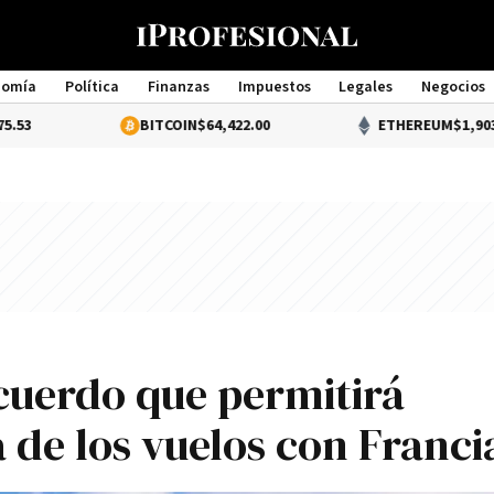
nomía
Política
Finanzas
Impuestos
Legales
Negocios
Management
BITCOIN
$64,422.00
ETHEREUM
$1,903.41
cuerdo que permitirá
a de los vuelos con Franci