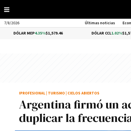
7/8/2026
Últimas noticias
Eco
DÓLAR MEP
4.35%
$1,579.46
DÓLAR CCL
1.02%
$1,575.53
IPROFESIONAL
|
TURISMO
|
CIELOS ABIERTOS
Argentina firmó un a
duplicar la frecuenci