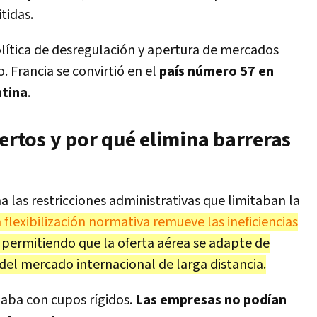
tidas.
olítica de desregulación y apertura de mercados
 Francia se convirtió en el
país número 57 en
ntina
.
iertos y por qué elimina barreras
a las restricciones administrativas que limitaban la
 flexibilización normativa remueve las ineficiencias
, permitiendo que la oferta aérea se adapte de
el mercado internacional de larga distancia.
aba con cupos rígidos.
Las empresas no podían