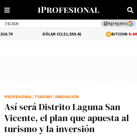
Agreganos
library_add
7/8/2026
DÓLAR CCL
$1,559.41
BITCOIN
-0.44%
$64,258.4
IPROFESIONAL
|
TURISMO
|
INNOVACIÓN
Así será Distrito Laguna San
Vicente, el plan que apuesta al
turismo y la inversión