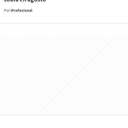
Por
iProfesional