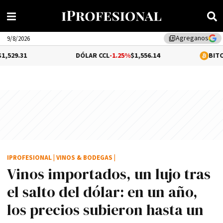
Agreganos
library_add
9/8/2026
DÓLAR CCL
-1.25%
$1,556.14
BITCOIN
0.4%
$6
IPROFESIONAL
|
VINOS & BODEGAS
|
Vinos importados, un lujo tras
el salto del dólar: en un año,
los precios subieron hasta un