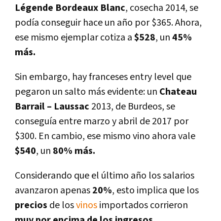
Légende Bordeaux Blanc
, cosecha 2014, se
podí­a conseguir hace un año por $365. Ahora,
ese mismo ejemplar cotiza a
$528
, un
45%
más.
Sin embargo, hay franceses entry level que
pegaron un salto más evidente: un
Chateau
Barrail – Laussac
2013, de Burdeos, se
conseguí­a entre marzo y abril de 2017 por
$300. En cambio, ese mismo vino ahora vale
$540
, un
80% más.
Considerando que el último año los salarios
avanzaron apenas
20%
, esto implica que los
precios
de los
vinos
importados corrieron
muy por encima de los ingresos.