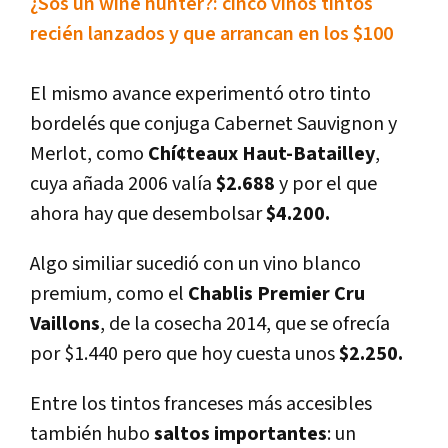
¿Sos un wine hunter?: cinco vinos tintos
recién lanzados y que arrancan en los $100
El mismo avance experimentó otro tinto
bordelés que conjuga Cabernet Sauvignon y
Merlot, como
Chí¢teaux Haut-Batailley
,
cuya añada 2006 valí­a
$2.688
y por el que
ahora hay que desembolsar
$4.200.
Algo similiar sucedió con un vino blanco
premium, como el
Chablis Premier Cru
Vaillons
, de la cosecha 2014, que se ofrecí­a
por $1.440 pero que hoy cuesta unos
$2.250.
Entre los tintos franceses más accesibles
también hubo
saltos importantes
: un