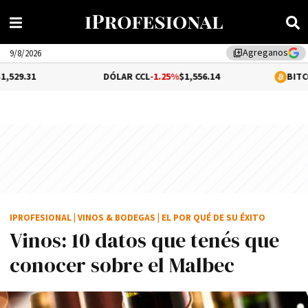
Agreganos
library_add
9/8/2026
DÓLAR CCL
-1.25%
$1,556.14
BITCOIN
0.31%
$64,97
IPROFESIONAL
|
VINOS & BODEGAS
|
EL POR QUÉ DE SU ÉXITO
Vinos: 10 datos que tenés que
conocer sobre el Malbec