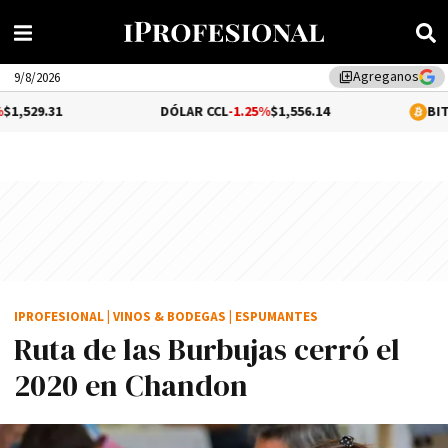
Agreganos
library_add
9/8/2026
DÓLAR CCL
-1.25%
$1,556.14
BITCOIN
-0.05%
$
IPROFESIONAL
|
VINOS & BODEGAS
|
ESPUMANTES
Ruta de las Burbujas cerró el
2020 en Chandon