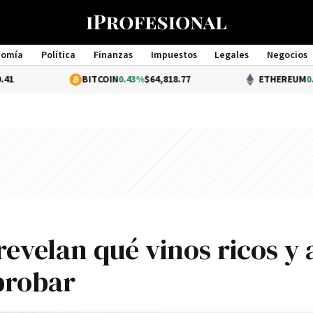
nomía
Política
Finanzas
Impuestos
Legales
Negocios
Management
BITCOIN
0.43%
$64,818.77
ETHEREUM
0.73%
$1,911.5
evelan qué vinos ricos y 
probar