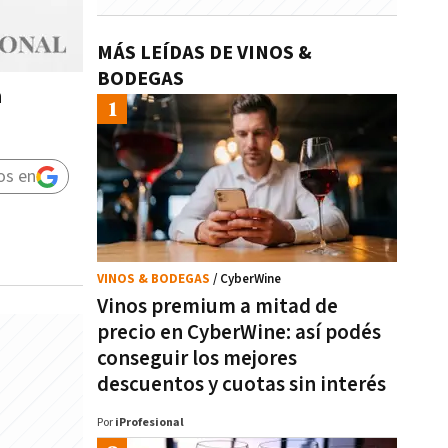
MÁS LEÍDAS DE VINOS &
BODEGAS
a
os en
VINOS & BODEGAS
/ CyberWine
Vinos premium a mitad de
precio en CyberWine: así podés
conseguir los mejores
descuentos y cuotas sin interés
Por
iProfesional