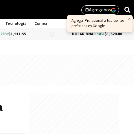
Agreganos
library_add
×
Agregá iProfesional a tus fuentes
Tecnología
Comex
preferidas en Google
5
DÓLAR BNA
0.34%
$1,520.00
DÓ
a