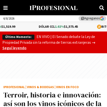
Agreganos
library_add
6/8/2026
DÓLAR CCL
1.02%
$1,575.45
BITCOIN
0.2%
$64,
EN VIVO | El Senado debate la Ley de
Último Momento:
El Senado
Propiedad Privada sin la reforma de tierras extranjeras
→
Seguí leyendo
IPROFESIONAL
|
VINOS & BODEGAS
|
VINOS EN FOCO
Terroir, historia e innovación:
así son los vinos icónicos de la