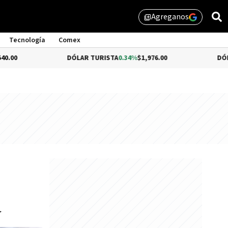
Agreganos
library_add
Tecnología
Comex
DÓLAR TURISTA
0.34%
$1,976.00
DÓLAR MEP
$1,51
a