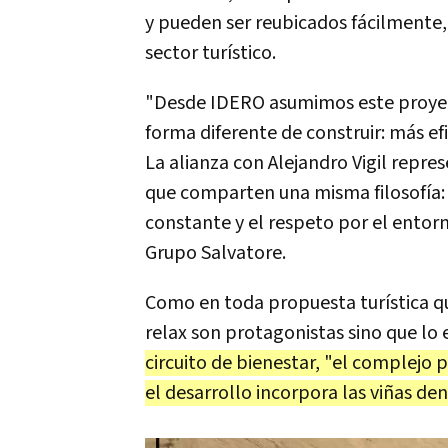
y pueden ser reubicados fácilmente, 
sector turístico.
"Desde IDERO asumimos este proyec
forma diferente de construir: más ef
La alianza con Alejandro Vigil repr
que comparten una misma filosofía: l
constante y el respeto por el entor
Grupo Salvatore.
Como en toda propuesta turística que
relax son protagonistas sino que lo 
circuito de bienestar, "el complejo 
el desarrollo incorpora las viñas de