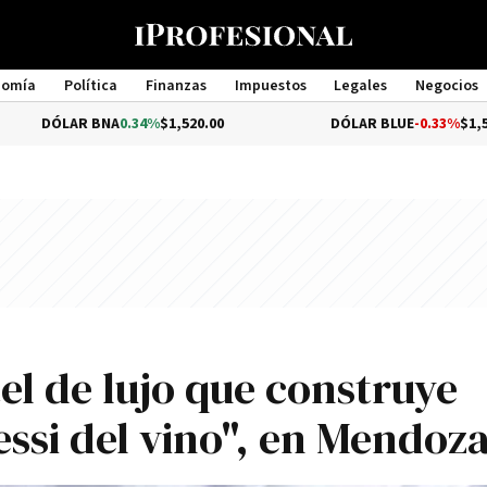
nomía
Política
Finanzas
Impuestos
Legales
Negocios
Management
BNA
0.34%
$1,520.00
DÓLAR BLUE
-0.33%
$1,540.00
tel de lujo que construye
essi del vino", en Mendoz