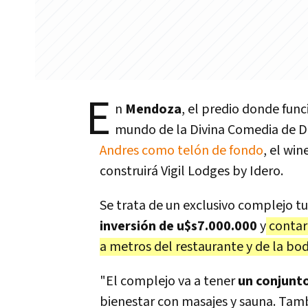
E
n
Mendoza
, el predio donde func
mundo de la Divina Comedia de Da
Andres como telón de fondo
, el wi
construirá Vigil Lodges by Idero.
Se trata de un exclusivo complejo t
inversión de u$s7.000.000
y
contará
a metros del restaurante y de la bo
"El complejo va a tener
un conjunt
bienestar con masajes y sauna. Tam