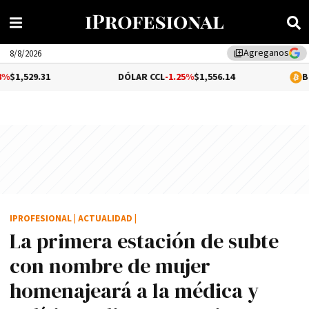
Agreganos
library_add
8/8/2026
DÓLAR CCL
-1.25%
$1,556.14
BITCOIN
0.01%
$
IPROFESIONAL
|
ACTUALIDAD
|
La primera estación de subte
con nombre de mujer
homenajeará a la médica y