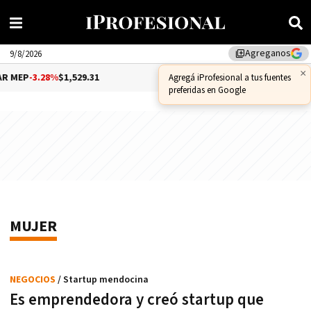
Agreganos
library_add
9/8/2026
×
MEP
-3.28%
$1,529.31
DÓLAR CCL
-1.25%
$1,556.14
Agregá iProfesional a tus fuentes
preferidas en Google
MUJER
NEGOCIOS
/ Startup mendocina
Es emprendedora y creó startup que