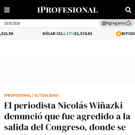
Agreganos
library_add
10/8/2026
DÓLAR CCL
1.17%
$1,574.62
BITCOIN
-1.63%
$64,
IPROFESIONAL
|
ACTUALIDAD
|
El periodista Nicolás Wiñazki
denunció que fue agredido a la
salida del Congreso, donde se