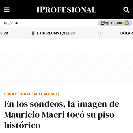
Agreganos
library_add
8/8/2026
ETHEREUM
$1,912.90
DÓLAR BNA
$1,520.
IPROFESIONAL
|
ACTUALIDAD
|
En los sondeos, la imagen de
Mauricio Macri tocó su piso
histórico