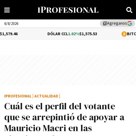
Agreganos
library_add
6/8/2026
DÓLAR CCL
1.02%
$1,575.53
BITCOIN
-0.46%
IPROFESIONAL
|
ACTUALIDAD
|
Cuál es el perfil del votante
que se arrepintió de apoyar a
Mauricio Macri en las