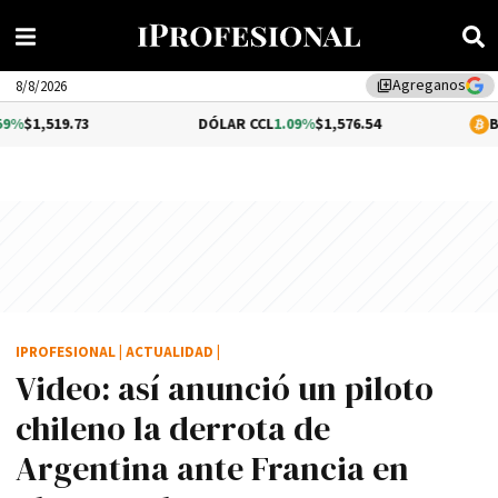
Agreganos
library_add
8/8/2026
73
DÓLAR CCL
1.09%
$1,576.54
BITCOIN
0.3
IPROFESIONAL
|
ACTUALIDAD
|
Video: así­ anunció un piloto
chileno la derrota de
Argentina ante Francia en