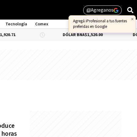
Agreganos
library_add
×
Agregá iProfesional a tus fuentes
Tecnología
Comex
preferidas en Google
DÓLAR BNA
$1,520.00
DÓLAR BL
roduce
 horas