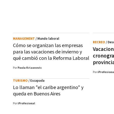
MANAGEMENT
/ Mundo laboral
RECREO
/ Des
Cómo se organizan las empresas
Vacacion
para las vacaciones de invierno y
cronogra
qué cambió con la Reforma Laboral
provinci
Por
Paula Krizanovic
Por
iProfesiona
TURISMO
/ Escapada
Lo llaman "el caribe argentino" y
queda en Buenos Aires
Por
iProfesional