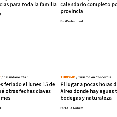
ias para toda la familia
calendario completo p
provincia
l
Por
iProfesional
T
/ Calendario 2026
TURISMO
/ Turismo en Concordia
s feriado el lunes 15 de
El lugar a pocas horas 
ué otras fechas claves
Aires donde hay aguas 
l mes
bodegas y naturaleza
l
Por
Leila Ganem