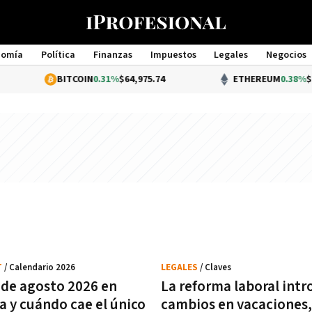
nomía
Política
Finanzas
Impuestos
Legales
Negocios
Management
BITCOIN
0.31%
$64,975.74
ETHEREUM
0.38%
$1,920.71
T
/ Calendario 2026
LEGALES
/ Claves
 de agosto 2026 en
La reforma laboral int
a y cuándo cae el único
cambios en vacaciones,