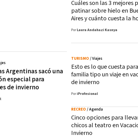
Cuáles son las 3 mejores p
patinar sobre hielo en Bu
Aires y cuánto cuesta la h
Por
Laura Andahazi Kasnya
TURISMO
/ Viajes
ajes
Esto es lo que cuesta par
as Argentinas sacó una
familia tipo un viaje en v
n especial para
de invierno
es de invierno
Por
iProfesional
l
RECREO
/ Agenda
Cinco opciones para llevar
chicos al teatro en Vacac
Invierno