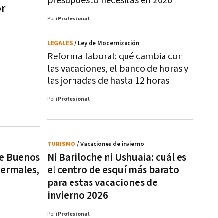
presupuesto necesitás en 2026
or
Por
iProfesional
LEGALES
/ Ley de Modernización
Reforma laboral: qué cambia con
las vacaciones, el banco de horas y
las jornadas de hasta 12 horas
Por
iProfesional
TURISMO
/ Vacaciones de invierno
de Buenos
Ni Bariloche ni Ushuaia: cuál es
termales,
el centro de esquí más barato
para estas vacaciones de
invierno 2026
Por
iProfesional