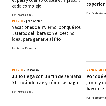
el país y cuánto cuesta el ingreso a
experienc
cada complejo
Por
iProfesiona
Por
iProfesional
RECREO
/ gran opción
Vacaciones de invierno: por qué los
Esteros del Iberá son el destino
ideal para ganarle al frío
Por
Rubén Ramallo
RECREO
/ Descanso
MANAGEMEN
Julio llega con un fin de semana
Por qué e
XL: cuándo cae y cómo se paga
junio y q
hay en e
Por
iProfesional
Por
iProfesiona