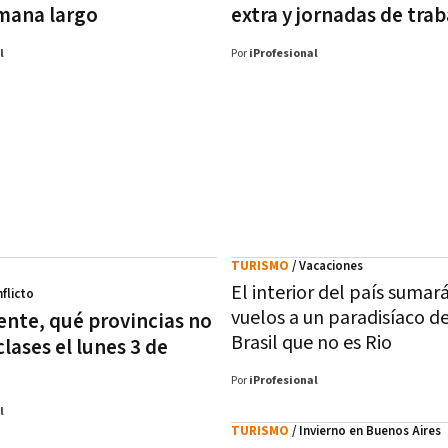
emana largo
extra y jornadas de trab
l
Por
iProfesional
TURISMO
/ Vacaciones
El interior del país sumar
nflicto
vuelos a un paradisíaco d
ente, qué provincias no
Brasil que no es Rio
lases el lunes 3 de
Por
iProfesional
l
TURISMO
/ Invierno en Buenos Aires