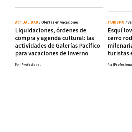
ACTUALIDAD
/ Ofertas en vacaciones
TURISMO
/ V
Liquidaciones, órdenes de
Esquí low
compra y agenda cultural: las
cerro ro
actividades de Galerías Pacífico
milenari
para vacaciones de inverno
turistas 
Por
iProfesional
Por
iProfesiona