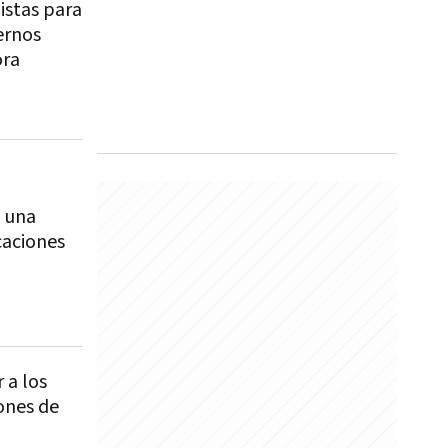
istas para
ernos
ora
a una
acaciones
 a los
iones de