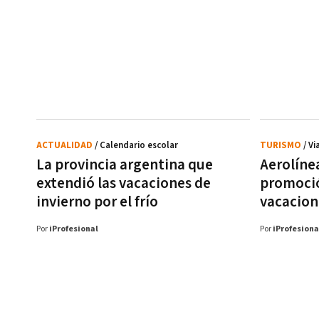
ACTUALIDAD
/ Calendario escolar
TURISMO
/ Vi
La provincia argentina que
Aerolíne
extendió las vacaciones de
promoció
invierno por el frío
vacacion
Por
iProfesional
Por
iProfesiona