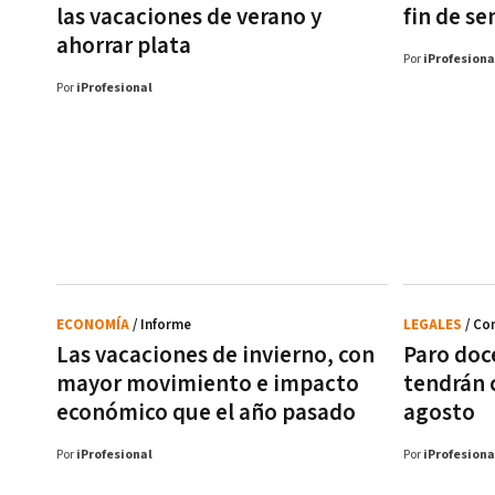
las vacaciones de verano y
fin de s
ahorrar plata
Por
iProfesiona
Por
iProfesional
ECONOMÍA
/ Informe
LEGALES
/ Co
Las vacaciones de invierno, con
Paro doc
mayor movimiento e impacto
tendrán c
económico que el año pasado
agosto
Por
iProfesional
Por
iProfesiona