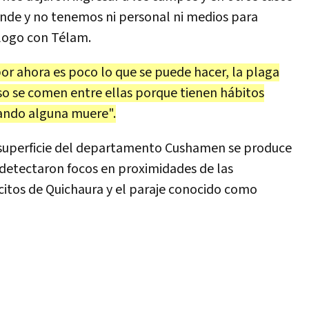
ande y no tenemos ni personal ni medios para
álogo con Télam.
or ahora es poco lo que se puede hacer, la plaga
so se comen entre ellas porque tienen hábitos
uando alguna muere".
a superficie del departamento Cushamen se produce
e detectaron focos en proximidades de las
citos de Quichaura y el paraje conocido como