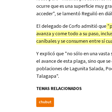
ocurre que es una superficie muy gr
acceder", se lamentó Reguiló en di
El delegado de Corfo admitió que
"p
avanza y come todo a su paso, inclu
caníbales y se consumen entre sí c
Y explicó que "no sólo en una vast
el avance de esta plaga, sino que s
poblaciones de Lagunita Salada, Po
Talagapa".
TEMAS RELACIONADOS
chubut