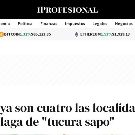
nomía
Política
Finanzas
Impuestos
Legales
Negocios
Management
1.31%
$65,123.35
ETHEREUM
1.53%
$1,929.13
 ya son cuatro las localid
plaga de "tucura sapo"