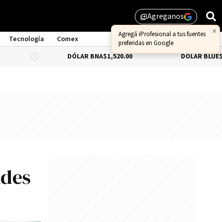
Agreganos
library_add
Tecnología
Comex
DÓLAR BNA
$1,520.00
DÓLAR BLUE
$1,530.00
ades