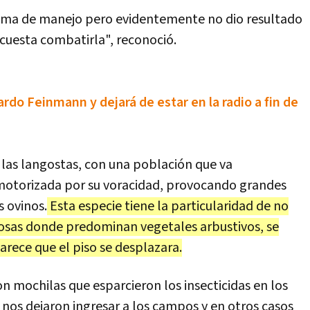
ma de manejo pero evidentemente no dio resultado
 cuesta combatirla", reconoció.
rdo Feinmann y dejará de estar en la radio a fin de
 las langostas, con una población que va
otorizada por su voracidad, provocando grandes
s ovinos.
Esta especie tiene la particularidad de no
gosas donde predominan vegetales arbustivos, se
parece que el piso se desplazara.
on mochilas que esparcieron los insecticidas en los
os dejaron ingresar a los campos y en otros casos