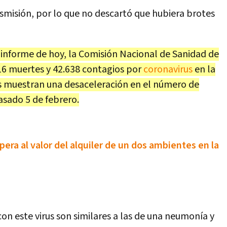
ansmisión, por lo que no descartó que hubiera brotes
u informe de hoy, la Comisión Nacional de Sanidad de
016 muertes y 42.638 contagios por
coronavirus
en la
les muestran una desaceleración en el número de
asado 5 de febrero.
era al valor del alquiler de un dos ambientes en la
con este virus son similares a las de una neumonía y