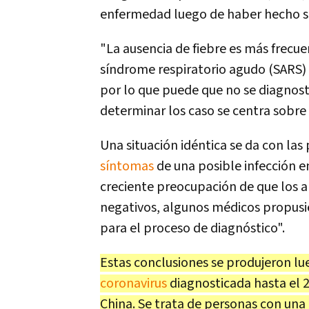
enfermedad luego de haber hecho su
"La ausencia de fiebre es más frecue
síndrome respiratorio agudo (SARS) 
por lo que puede que no se diagnosti
determinar los caso se centra sobre
Una situación idéntica se da con la
síntomas
de una posible infección e
creciente preocupación de que los a
negativos, algunos médicos propusie
para el proceso de diagnóstico".
Estas conclusiones se produjeron lu
coronavirus
diagnosticada hasta el 2
China. Se trata de personas con una