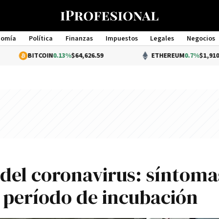
nomía
Política
Finanzas
Impuestos
Legales
Negocios
Management
ITCOIN
0.13%
$64,626.59
ETHEREUM
0.7%
$1,910.91
 del coronavirus: síntoma
y período de incubación