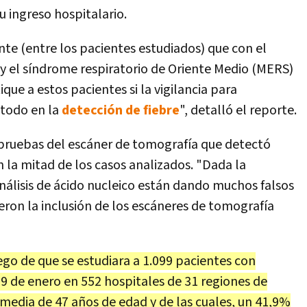
 ingreso hospitalario.
nte (entre los pacientes estudiados) que con el
y el síndrome respiratorio de Oriente Medio (MERS)
que a estos pacientes si la vigilancia para
 todo en la
detección de fiebre
", detalló el reporte.
s pruebas del escáner de tomografía que detectó
n la mitad de los casos analizados. "Dada la
nálisis de ácido nucleico están dando muchos falsos
ron la inclusión de los escáneres de tomografía
ego de que se estudiara a 1.099 pacientes con
9 de enero en 552 hospitales de 31 regiones de
 media de 47 años de edad y de las cuales, un 41,9%