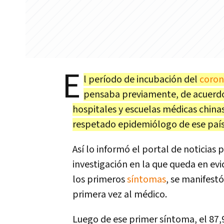
E
l período de incubación del
coron
pensaba previamente, de acuerdo 
hospitales y escuelas médicas chin
respetado epidemiólogo de ese país
Así lo informó el portal de noticias 
investigación en la que queda en evi
los primeros
síntomas
, se manifest
primera vez al médico.
Luego de ese primer síntoma, el 87,