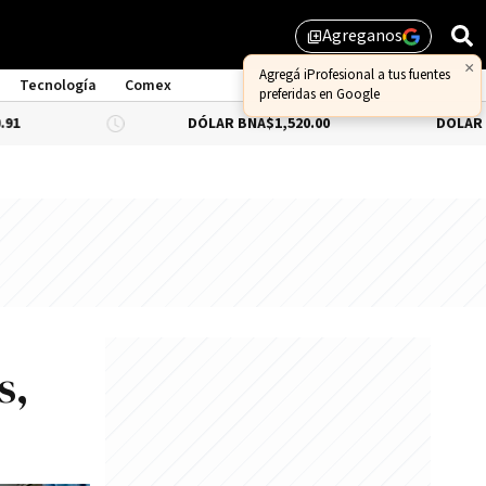
Agreganos
library_add
×
Agregá iProfesional a tus fuentes
Tecnología
Comex
preferidas en Google
DÓLAR BNA
$1,520.00
DÓLAR BLUE
-0.66
s,