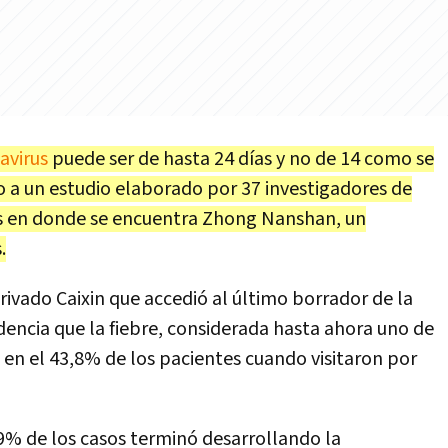
avirus
puede ser de hasta 24 días y no de 14 como se
a un estudio elaborado por 37 investigadores de
as en donde se encuentra Zhong Nanshan, un
.
privado Caixin que accedió al último borrador de la
dencia que la fiebre, considerada hasta ahora uno de
ó en el 43,8% de los pacientes cuando visitaron por
9% de los casos terminó desarrollando la